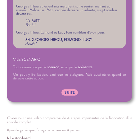
Georges Hibou et les enfants marchent sur le sentier menant au
ruisseau. Malicieuse, Mitzi, cachée derrière un arbuste, surgit soudain
devant eux.
33. MITZI
Bouh !
Georges Hibou, Edmond et Lucy font semblant d’avoir peur.
34. GEORGES HIBOU, EDMOND, LUCY
Aaaah !
1/ LE SCENARIO
Tout commence par le
scenario
, écrit par le
scénariste
.
On peut y lire l'action, ainsi que les dialogues. Mais aussi où et quand se
déroule cette action.
SUITE
Ci-dessous :
une vidéo comparative de 4 étapes importantes de la fabrication d'un
épisode complet.
Après le générique, l'image se sépare en 4 parties :
1/ Le storyboard