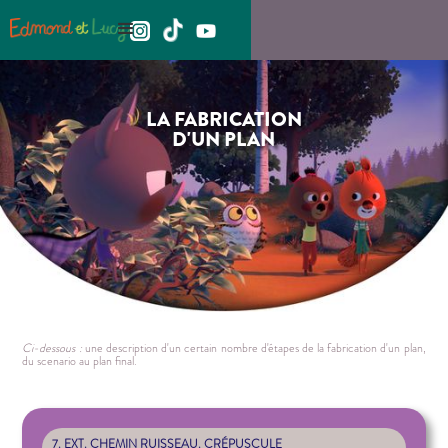
LA FABRICATION
D'UN PLAN
Ci-dessous :
une description d'un certain nombre d'étapes de la fabrication d'un plan,
du scenario au plan final.
7. EXT. CHEMIN RUISSEAU. CRÉPUSCULE